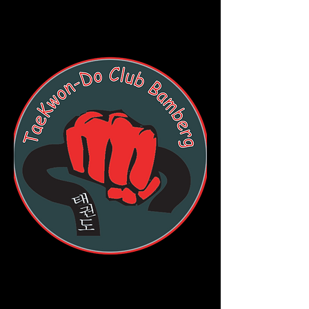
TaeKwon-Do Club
Bamberg