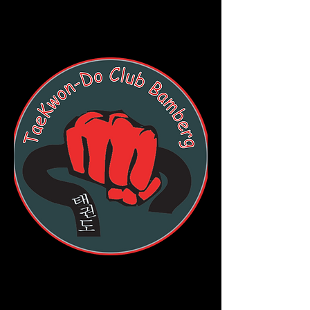
TaeKwon-Do Club
Bamberg