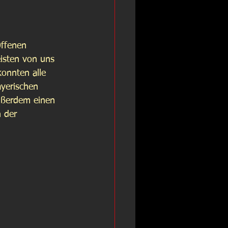
Offenen 
isten von uns 
konnten alle 
ayerischen 
außerdem einen 
 der 